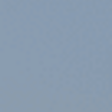
會議場地
雲端會計
Talent V創育坊
質晑所
推薦文章
搜索
會議場地(點數)
會計諮詢
道創數位轉型
商務餐會
創業必讀
07-2626026
商標註冊
稅務會計
數位升級系統
品牌經營
預約參觀
資源補助
產業稅賦
職場測驗
更多知識