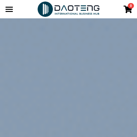
0
×
商品分類
HOME
最新消息
所有商品分類
品牌
空間
認識道騰
尋找道騰
服務
獨立辦公室
永續道騰
共享辦公室
育成
公司設立
虛擬辦公室
商務顧問
生活
午間輕分享
Soho空間
人才評鑑
LUT高雄新創鏈
知識串串
共享娛樂遊艇
行動辦公室
勞工權益計算
2024新創投資媒合會
街趣BLOCK& 共享餐廳
O2辦公室
知識充電站