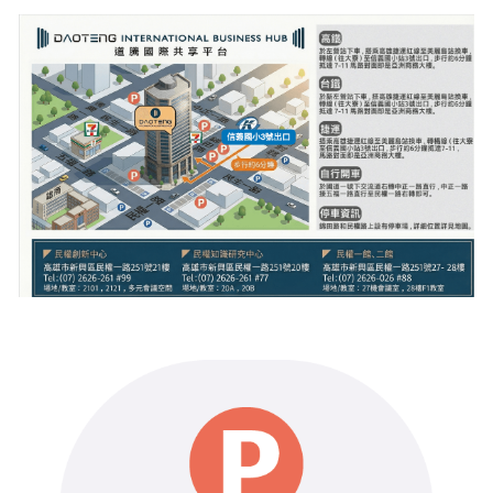
會議場地
雲端會計
Talent V創育坊
質晑所
推薦文章
搜索
會議場地(點數)
會計諮詢
道創數位轉型
商務餐會
創業必讀
商標註冊
稅務會計
預約參觀
數位升級系統
品牌經營
資源補助
產業稅賦
職場測驗
更多知識