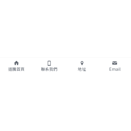
道騰首頁
聯系我們
地址
Email
我們的產品
我們的體驗
工商登記
會計服務