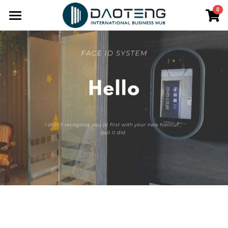
0
×
商品分類
HOME
最新消息
所有商品分類
品牌
空間
認識道騰
尋找道騰
服務
獨立辦公室
永續道騰
共享辦公室
育成
公司設立
虛擬辦公室
商務顧問
生活
午間輕分享
Soho空間
人才評鑑
LUT高雄新創鏈
知識串串
共享娛樂遊艇
行動辦公室
勞工權益計算
2024新創投資媒合會
街趣BLOCK& 共享餐廳
O2辦公室
知識充電站