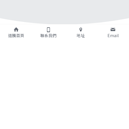
道騰首頁
聯系我們
地址
Email
運用最專業的職能測驗
進行人才篩選、評鑑和
管理
> > 道騰客戶專屬優惠免費體驗中 
< <
加入Line@回覆「人才評鑑體驗」即享專屬優