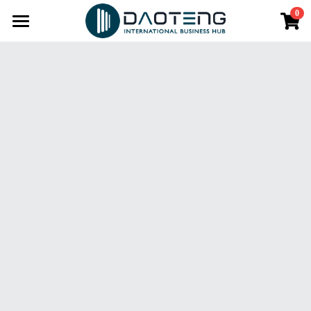
0
×
商品分類
HOME
最新消息
所有商品分類
品牌
空間
認識道騰
尋找道騰
服務
獨立辦公室
永續道騰
共享辦公室
育成
公司設立
虛擬辦公室
商務顧問
生活
午間輕分享
Soho空間
人才評鑑
LUT高雄新創鏈
知識串串
共享娛樂遊艇
行動辦公室
勞工權益計算
2024新創投資媒合會
街趣BLOCK& 共享餐廳
O2辦公室
知識充電站